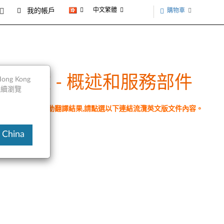
中文繁體
購物車
我的帳戶
.5“SATA硬盤 - 概述和服務部件
ng Kong
以繼續瀏覽
件為翻譯程式自動翻譯結果,請點選以下連結流灠英文版文件內容。
 China