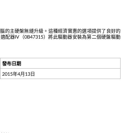
nk Pad筆記本電腦的主硬槃無縫升級。這種經濟實惠的選項提供了良好的
架適配器IV（0B47315）將此驅動器安裝為第二個硬盤驅動
發布日期
2015年4月13日