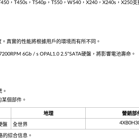
0s，T450，T450s，T540p，T550，W540，X240，X240s，X2
度。真實的性能將根據用戶的環境而有所不同。
0RPM 6Gb / s OPAL1.0 2.5“SATA硬盤，將影響電池壽命。
號。
的某個部件。
地理
營銷部
4XB0H3
A硬盤
全世界
規格的綜合信息。