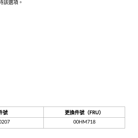
50支持該選項。
件號
更換件號（FRU）
0207
00HM718