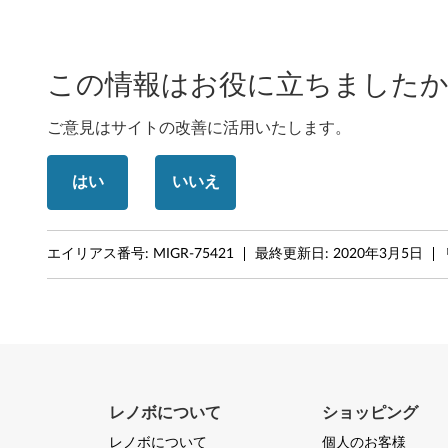
6
4
この情報はお役に立ちましたか
b
ご意見はサイトの改善に活用いたします。
i
t
はい
いいえ
/
エイリアス番号:
MIGR-75421
最終更新日:
2020年3月5日
X
P
-
T
レノボについて
ショッピング
h
レノボについて
個人のお客様