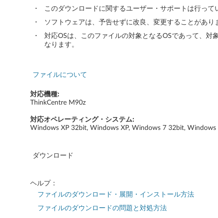
n
・
このダウンロードに関するユーザー・サポートは行って
d
・
ソフトウェアは、予告せずに改良、変更することがあり
・
対応OSは、このファイルの対象となるOSであって、対
o
なります。
w
ファイルについて
s
対応機種:
7
ThinkCentre M90z
3
対応オペレーティング・システム:
Windows XP 32bit, Windows XP, Windows 7 32bit, Windows 
2
b
ダウンロード
i
ヘルプ：
t
ファイルのダウンロード・展開・インストール方法
ファイルのダウンロードの問題と対処方法
,