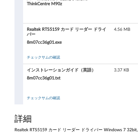
e
ThinkCentre M90z
k
R
Realtek RTS5159 カード リーダー ドライ
4.56 MB
バー
T
8m07cc36g01.exe
S
チェックサムの確認
5
インストレーションガイド（英語）
3.37 KB
1
8m07cc36g01.txt
5
9
チェックサムの確認
カ
詳細
ー
Realtek RTS5159 カード リーダー ドライバー Windows 7 32bit, 64b
ド