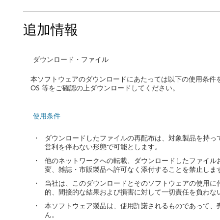
リ
追加情報
ー
ダ
ダウンロード・ファイル
ー
本ソフトウェアのダウンロードにあたっては以下の使用条件
ド
OS 等をご確認の上ダウンロードしてください。
ラ
使用条件
イ
・
ダウンロードしたファイルの再配布は、対象製品を持っ
バ
営利を伴わない形態で可能とします。
・
他のネットワークへの転載、ダウンロードしたファイル
ー
変、雑誌・市販製品へ許可なく添付することを禁止しま
W
・
当社は、このダウンロードとそのソフトウェアの使用に
的、間接的な結果および損害に対して一切責任を負わな
i
・
本ソフトウェア製品は、使用許諾されるものであって、
ん。