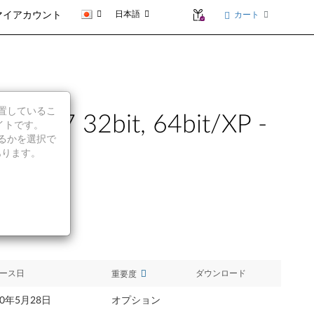
日本語
カート
マイアカウント
に位置しているこ
7 32bit, 64bit/XP -
イトです。
続行するかを選択で
あります。
ース日
ダウンロード
重要度
10年5月28日
オプション