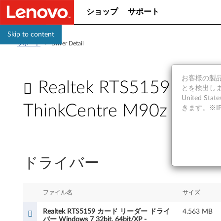
ショップ
サポート
Skip to content
サポート
>
Driver Detail
お客様の製品の
Realtek RTS5159 カ
とを検出しま
United S
ThinkCentre M90z
きます。※
R
e
ドライバー
a
l
ファイル名
サイズ
t
Realtek RTS5159 カード リーダー ドライ
4.563 MB
バー Windows 7 32bit, 64bit/XP -