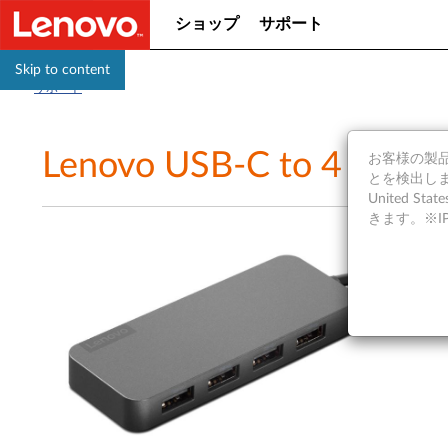
ショップ
サポート
Skip to content
サポート
Lenovo USB-C to 
お客様の製品の
とを検出しま
United S
きます。※