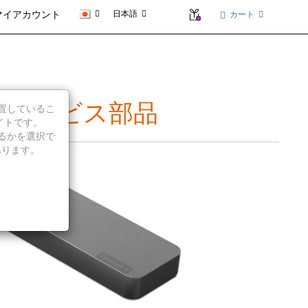
日本語
カート
マイアカウント
の概要とサービス部品
に位置しているこ
イトです。
続行するかを選択で
あります。