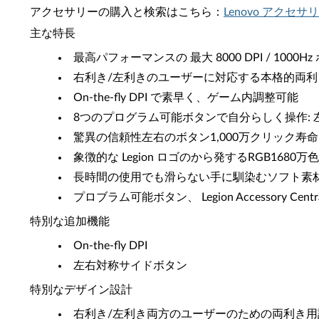
アクセサリーの購入と検索はこちら：
Lenovo アクセサ
主な特長
最高パフォーマンスの 最大 8000 DPI / 1000
右利き/左利きのユーザーに対応する本格的両利
On-the-fly DPI で素早く、ゲーム内調整可能
8つのプログラム可能ボタンで自分らしく操作: 左
驚異の信頼性左右のボタン1,000万クリック寿命
象徴的な Legion ロゴのから発するRGB1680万色
長時間の使用でも滑らない手に馴染むソフト素
プロブラム可能ボタン、 Legion Accessory Cent
特別な追加機能
On-the-fly DPI
左右対称サイドボタン
特別なデザイン設計
右利き/左利き両方のユーザーのための両利き用