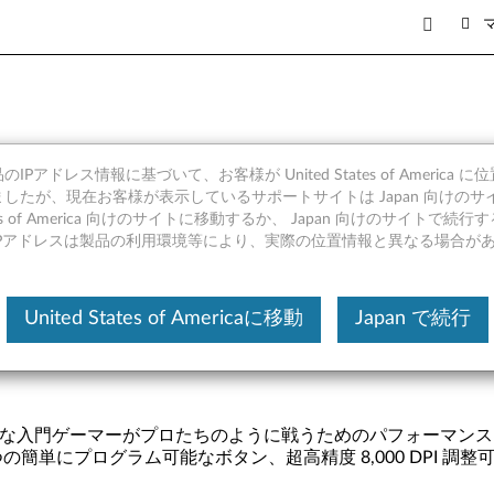
B ゲーミング・マウス - 製品の
IPアドレス情報に基づいて、お客様が United States of America 
したが、現在お客様が表示しているサポートサイトは Japan 向けのサ
tates of America 向けのサイトに移動するか、 Japan 向けのサイトで
IPアドレスは製品の利用環境等により、実際の位置情報と異なる場合が
とサービス部品
United States of Americaに移動
Japan で続行
・マウスは、熱心な入門ゲーマーがプロたちのように戦うためのパフォ
にプログラム可能なボタン、超高精度 8,000 DPI 調整可能