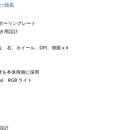
リー検索
Hz ポーリングレート
き用設計
、右、ホイール、DPI、側面 x 4
材を本体両側に採用
ral RGB ライト
設計