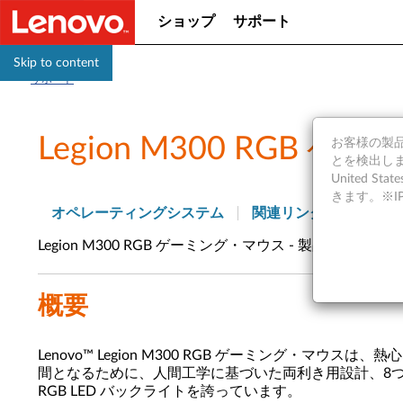
ショップ
サポート
Skip to content
サポート
Legion M300 RG
お客様の製品の
とを検出しま
United S
きます。※
オペレーティングシステム
関連リンク
Legion M300 RGB ゲーミング・マウス - 製品の概要
概要
Lenovo™ Legion M300 RGB ゲーミング
間となるために、人間工学に基づいた両利き用設計、8つの簡単
RGB LED バックライトを誇っています。