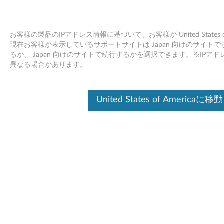
お客様の製品のIPアドレス情報に基づいて、お客様が United States
現在お客様が表示しているサポートサイトは Japan 向けのサイトです。Unit
るか、 Japan 向けのサイトで続行するかを選択できます。※IP
Skip to content
異なる場合があります。
Intel Network Connectionsソフ
United States of Americaに移動
トウェア Windows Server 2008 -
ThinkServer TS200v (0981、
0992、1008、1010)
I
n
ドライバー
t
個別ダウンロード
e
ファイル名
Intel Network Connectionsソ