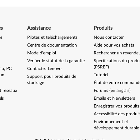
es
Assistance
Produits
es
Pilotes et téléchargements
Nous contacter
Centre de documentation
Aide pour vos achats
Mode d'emploi
Rechercher un revende
Vérifier le statut de la garantie
Spécifications du produ
(PSREF)
au, PC
Contactez Lenovo
-un
Tutoriel
Support pour produits de
stockage
État de votre command
t réseaux
Forums (en anglais)
els
Emails et Newsletters
Enregistrer vos produits
Accessibilité des produi
Environnement et
développement durable