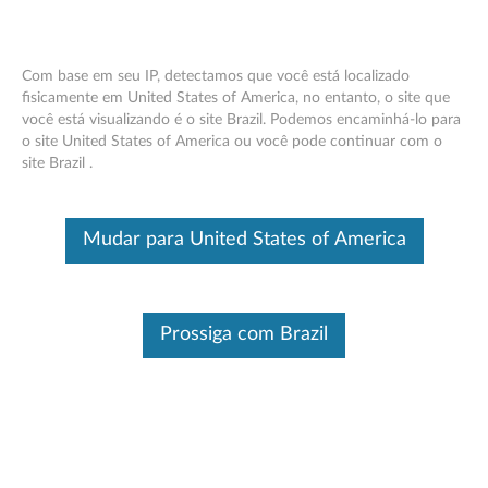
Com base em seu IP, detectamos que você está localizado
fisicamente em United States of America, no entanto, o site que
você está visualizando é o site Brazil. Podemos encaminhá-lo para
Lenovo Magic Bay Studio - Visão geral e
Skip to content
o site United States of America ou você pode continuar com o
peças
site Brazil .
Este é um artigo traduzido automaticamente, por favor clique aqui
para ver a versão original em inglês.
Mudar para United States of America
Prossiga com Brazil