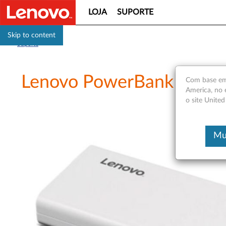
LOJA
SUPORTE
Skip to content
Suporte
Lenovo PowerBank PA13
Com base em 
America, no 
o site United
Mu