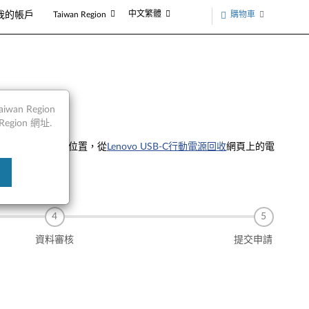
中文繁體
購物車
我的帳戶
Taiwan Region
an Region
egion 網址.
通話，請根據您的位置，從
Lenovo USB-C行動電源回收
網頁上的電
n
資料審核
提交申請