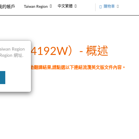
中文繁體
購物車
我的帳戶
Taiwan Region
vo CD-A4192W）- 概述
an Region
egion 網址.
件為翻譯程式自動翻譯結果,請點選以下連結流灠英文版文件內容。
n