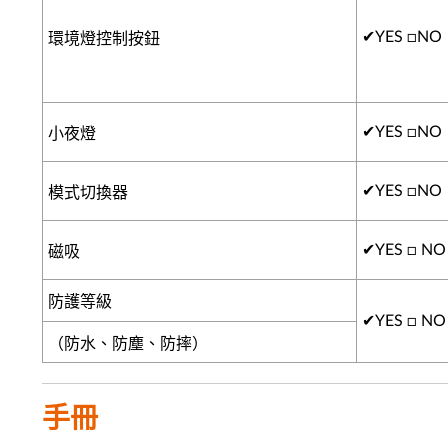
✔
YES □NO
環境燈控制按鈕
✔
YES □NO
小夜燈
✔
YES □NO
模式切換器
✔
YES □ NO
磁吸
防護等級
✔
YES □ NO
（防水、防塵、防摔）
手冊