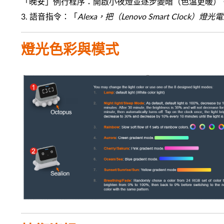
「晚安」例行程序：開啟小夜燈並逐步變暗（色溫更暖）
3. 語音指令：「
Alexa，把（Lenovo Smart Clock）燈
燈光色彩與模式