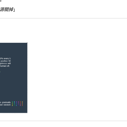
。
光電源關掉
」