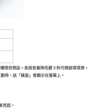
，共 8 種燈效預設。長按音量降低鍵 3 秒可開啟環境燈。
xa 互動時，該「錶面」會顯示在螢幕上。
漸亮起。