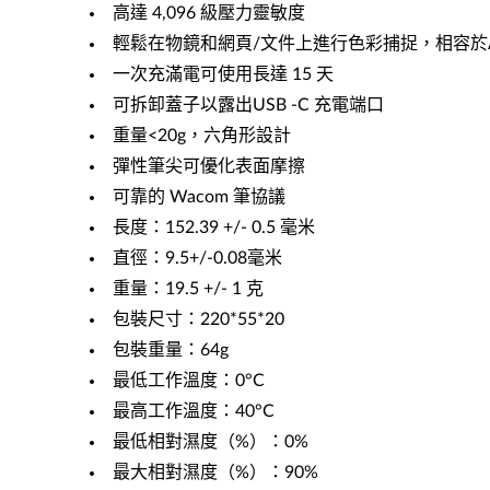
高達 4,096 級壓力靈敏度
輕鬆在物鏡和網頁/文件上進行色彩捕捉，相容於Adobe Su
一次充滿電可使用長達 15 天
可拆卸蓋子以露出USB -C 充電端口
重量<20g，六角形設計
彈性筆尖可優化表面摩擦
可靠的 Wacom 筆協議
長度：152.39 +/- 0.5 毫米
直徑：9.5+/-0.08毫米
重量：19.5 +/- 1 克
包裝尺寸：220*55*20
包裝重量：64g
最低工作溫度：0°C
最高工作溫度：40°C
最低相對濕度（%）：0%
最大相對濕度（%）：90%