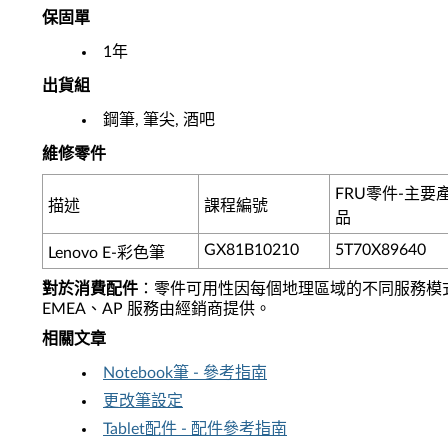
保固單
1年
出貨組
鋼筆, 筆尖, 酒吧
維修零件
FRU零件-主要
描述
課程編號
品
GX81B10210
5T70X89640
Lenovo E-彩色筆
對於消費配件
：零件可用性因每個地理區域的不同服務模
EMEA、AP 服務由經銷商提供。
相關文章
Notebook筆 - 參考指南
更改筆設定
Tablet配件 - 配件參考指南