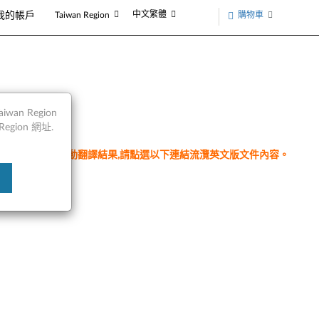
中文繁體
購物車
我的帳戶
Taiwan Region
an Region
egion 網址.
件為翻譯程式自動翻譯結果,請點選以下連結流灠英文版文件內容。
n