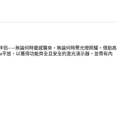
是現代專業人士的袖珍伴侶——無論何時靈感襲來，無論何時聚光燈照耀。借助高
Yoga平放，以獲得功能齊全且安全的激光演示器，並帶有內