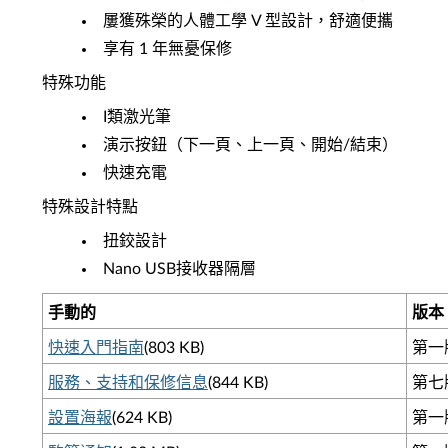
屢獲殊榮的人體工學 V 型設計，舒適便攜
享有 1 年無憂保修
特殊功能
I類激光筆
演示按鈕（下一頁、上一頁、開始/結束）
快速充電
特殊設計特點
扭鉸設計
Nano USB接收器隔層
手動的
版本
快速入門指南
(803 KB)
第一版
服務、支持和保修信息
(844 KB)
第七版
設置海報
(624 KB)
第一版