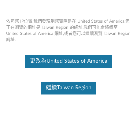
依照您 IP位置,我們發現到您實際是在 United States of America,但
正在瀏覽的網址是 Taiwan Region 的網址,我們可能會將轉至
United States of America 網址,或者您可以繼續瀏覽 Taiwan Region
Lenovo Y 遊戲環繞聲耳機
Skip to content
網址.
這份文件為翻譯程式自動翻譯結果,請點選以下連結流灠英文版文件內
容。
更改為United States of America
概述
使用 Lenovo Y 遊戲環繞聲耳機，您可以體驗真正的沉浸式遊
繼續Taiwan Region
戲。憑藉其 7.1 虛擬環繞聲技術（通過 USB），您可以聽到
來自多個方向的聲音，並且結合深沉的低音，您可以通過其
40mm 鈷磁驅動單元感受到高音的清晰度。這款業界最佳的
遊戲耳機配備可拆卸的降噪麥克風，以及快速訪問的靜音和
音量控制盒，能提供清晰的 VoIP 體驗。它還提供額外的
3.5mm 音頻接口，設計上最適合與 Android 5.0 設備及以後
的設備在移動中使用。Lenovo Y 遊戲環繞聲耳機隨附一個廣
泛的軟體應用程序，讓您輕鬆自定義遊戲中的音頻體驗。