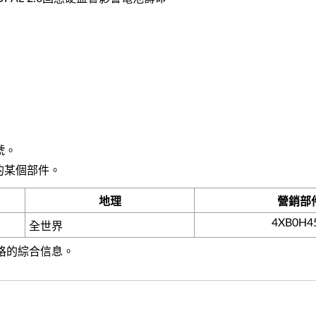
號。
的某個部件。
地理
營銷部
4XB0H4
全世界
規格的綜合信息。