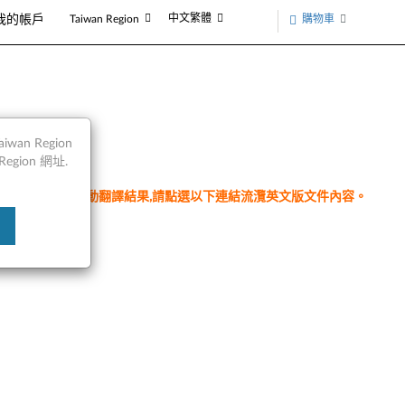
中文繁體
購物車
我的帳戶
Taiwan Region
件
an Region
egion 網址.
件為翻譯程式自動翻譯結果,請點選以下連結流灠英文版文件內容。
n