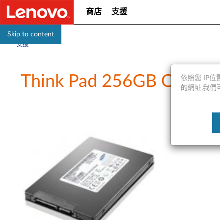
商店
支援
Skip to content
支援
Think Pad 256GB O
依照您 IP位置
的網址,我們可能會