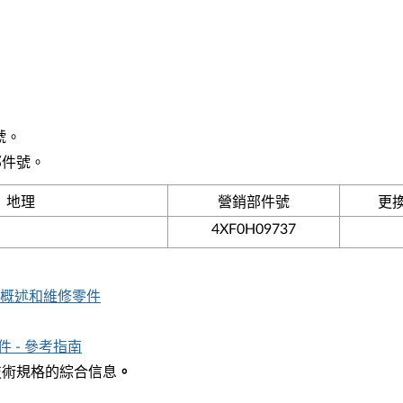
號。
部件號。
地理
營銷部件號
更換
4XF0H09737
58) - 概述和維修零件
 - 參考指南
和技術規格的綜合信息
。