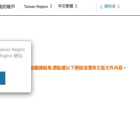
中文繁體
購物車
我的帳戶
Taiwan Region
an Region
egion 網址.
件為翻譯程式自動翻譯結果,請點選以下連結流灠英文版文件內容。
n