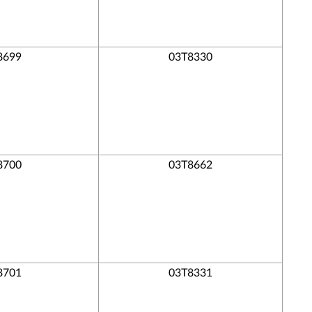
8699
03T8330
8700
03T8662
8701
03T8331