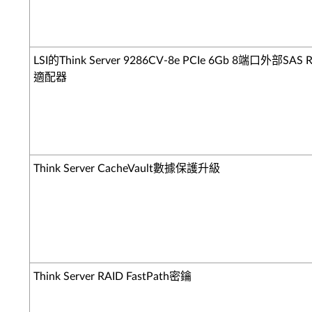
LSI的Think Server 9286CV-8e PCIe 6Gb 8端口外部SAS 
適配器
Think Server CacheVault數據保護升級
Think Server RAID FastPath密鑰