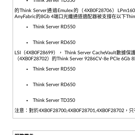
Think Server TD350
的Think Server通過Emulex的（4XB0F28706）LPm1
AnyFabric的8Gb 4端口光纖通道適配器被支撐在以下Th
Think Server RD550
Think Server RD650
LSI（4XB0F28699）， Think Server CacheVault數據保護
（4XB0F28702）的Think Server 9286CV-8e PC
Think Server RD550
Think Server RD650
Think Server TD350
注意：對於4XB0F28700,4XB0F28701,4XB0F28702