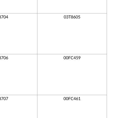
8704
03T8605
8706
00FC459
8707
00FC461