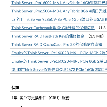
Think Server LPm16002-M6-L AnyFabric 1
Think Server LPm15004-M8-L AnyFabric 8G
LSI的Think Server 9286CV-8e PCIe 6Gb 8端口外置
Think Server CacheVault數據保護升級的保修信息
（1.3
Think Server RAID FastPath Key的保修信息
（1.3 MB）
Think Server RAID CacheCade Pro 2.0的保修信息密鑰
（
Emulex的Think Server LPe16002B-M6-L PCIe
Emulex的Think Server LPe16002B-M8-L PCIe
適用於Think Server保修信息QLE2672 PCIe 16Gb 
保證
1年–客戶可更換部件（CRU）服務