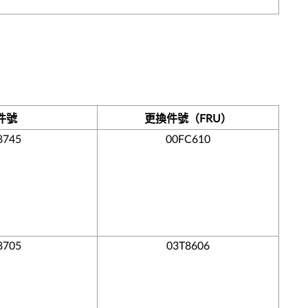
件號
更換件號（FRU）
8745
00FC610
8705
03T8606