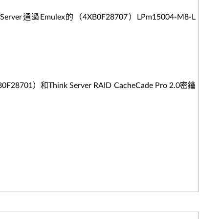
erver通過Emulex的（4XB0F28707）LPm15004-M8-L
F28701）和Think Server RAID CacheCade Pro 2.0密鑰