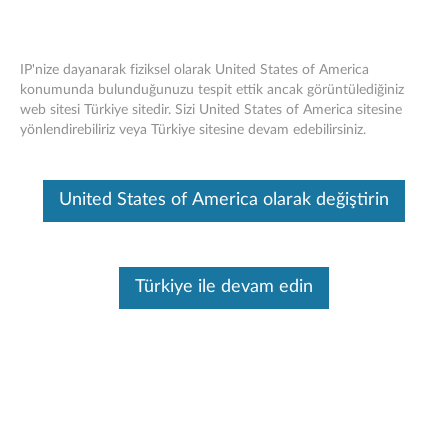
IP'nize dayanarak fiziksel olarak United States of America
konumunda bulunduğunuzu tespit ettik ancak görüntülediğiniz
web sitesi Türkiye sitedir. Sizi United States of America sitesine
Lenovo XClarity Administrator'da (LXCA)
Skip to content
yönlendirebiliriz veya Türkiye sitesine devam edebilirsiniz.
VX 23.1a Repo Paketi Yüklendikten
Sonra Firmware, Uyumluluk İlkelerinde
"Depoda Paket Yok" olarak
United States of America olarak değiştirin
Görüntüleniyor.
Türkiye ile devam edin
Belirti
Çözüm
Bu makine tarafından çevirisi yapılmış bir makaledir, orijinal İngilizce
halini görmek için lütfen buraya tıklayın.
Belirti