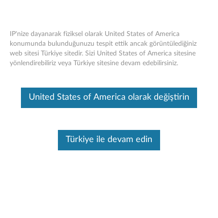
IP'nize dayanarak fiziksel olarak United States of America
konumunda bulunduğunuzu tespit ettik ancak görüntülediğiniz
web sitesi Türkiye sitedir. Sizi United States of America sitesine
Skip to content
yönlendirebiliriz veya Türkiye sitesine devam edebilirsiniz.
Site Haritası
United States of America olarak değiştirin
PC
Veri Merkezi
Türkiye ile devam edin
Mobil
Smart
Bilgi
Destek
Ürünler