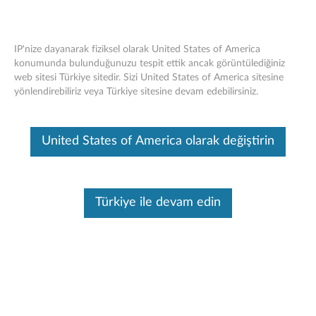
IP'nize dayanarak fiziksel olarak United States of America
konumunda bulunduğunuzu tespit ettik ancak görüntülediğiniz
web sitesi Türkiye sitedir. Sizi United States of America sitesine
Skip to content
yönlendirebiliriz veya Türkiye sitesine devam edebilirsiniz.
Lenovo ThinkCentre M90z & M70z All-In-
United States of America olarak değiştirin
One Desktop PC Recall
RECALL INFORMATION UPDATED APRIL 24, 2012
Türkiye ile devam edin
For Simplified Chinese language, please use the link below:
For other language, please use the language drop down list at the
top right corner of the page.
简体中文