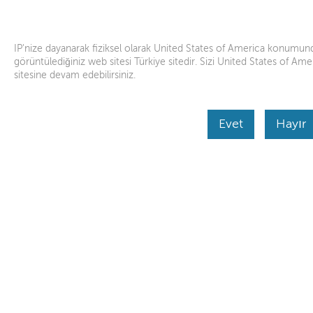
Lenovo yardım
Lenovo Inc.
Uygulama mağazasından indirin
IP'nize dayanarak fiziksel olarak United States of America konumun
görüntülediğiniz web sitesi Türkiye sitedir. Sizi United States of Amer
sitesine devam edebilirsiniz.
Ürün Anasayfa
Skip to content
Evet
Hayır
Before you submit a service request, we would like
helping us get better understanding of your device
devam et