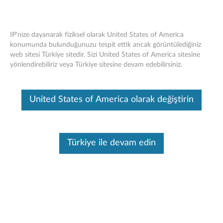
IP'nize dayanarak fiziksel olarak United States of America
Destek
>
Aksesuarlar
konumunda bulunduğunuzu tespit ettik ancak görüntülediğiniz
web sitesi Türkiye sitedir. Sizi United States of America sitesine
Aksuar Ara
Skip to content
yönlendirebiliriz veya Türkiye sitesine devam edebilirsiniz.
Makine bilgilerine göre ara
United States of America olarak değiştirin
Diğer Seçenekleri Görüntüle
Türkiye ile devam edin
Aksesuar satın al
Aksesuarlara göz at ve
satın al
Opsiyon & Aksesuar Garantisi