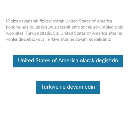
IP'nize dayanarak fiziksel olarak United States of America
konumunda bulunduğunuzu tespit ettik ancak görüntülediğiniz
web sitesi Türkiye sitedir. Sizi United States of America sitesine
Lenovo Legion M410 Kablosuz RGB
Skip to content
yönlendirebiliriz veya Türkiye sitesine devam edebilirsiniz.
Oyun Faresi - Genel Bakış ve Parçalar
Bu makine tarafından çevirisi yapılmış bir makaledir, orijinal İngilizce
United States of America olarak değiştirin
halini görmek için lütfen buraya tıklayın.
Türkiye ile devam edin