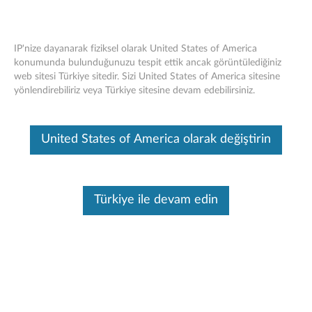
IP'nize dayanarak fiziksel olarak United States of America
konumunda bulunduğunuzu tespit ettik ancak görüntülediğiniz
web sitesi Türkiye sitedir. Sizi United States of America sitesine
Lenovo Kablolu VoIP Kulaklık (Ekipler) -
Skip to content
yönlendirebiliriz veya Türkiye sitesine devam edebilirsiniz.
Genel Bakış ve Parçalar
Bu makine tarafından çevirisi yapılmış bir makaledir, orijinal İngilizce
United States of America olarak değiştirin
halini görmek için lütfen buraya tıklayın.
Türkiye ile devam edin
Genel Bakış