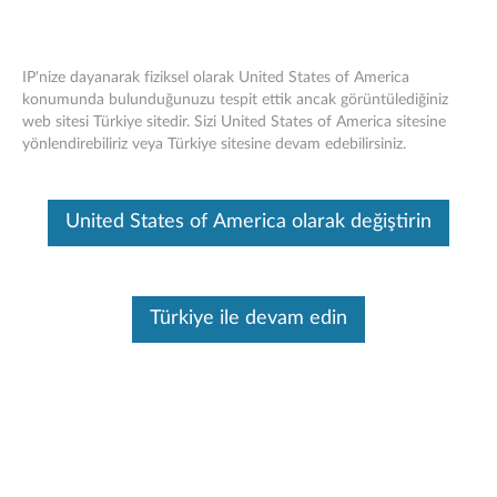
IP'nize dayanarak fiziksel olarak United States of America
konumunda bulunduğunuzu tespit ettik ancak görüntülediğiniz
web sitesi Türkiye sitedir. Sizi United States of America sitesine
ThinkPad Thunderbolt 4 WorkStation
Skip to content
yönlendirebiliriz veya Türkiye sitesine devam edebilirsiniz.
Dock Bölünmüş Kablo 0,7m - Genel
Bakış ve Servis Parçaları
United States of America olarak değiştirin
Bu makine tarafından çevirisi yapılmış bir makaledir, orijinal İngilizce
halini görmek için lütfen buraya tıklayın.
Türkiye ile devam edin