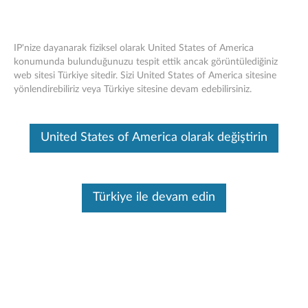
IP'nize dayanarak fiziksel olarak United States of America
konumunda bulunduğunuzu tespit ettik ancak görüntülediğiniz
web sitesi Türkiye sitedir. Sizi United States of America sitesine
Lenovo Analog Kulak İçi Kulaklıklar Gen
Skip to content
yönlendirebiliriz veya Türkiye sitesine devam edebilirsiniz.
II - Genel Bakış ve Servis Parçaları
Bu makine tarafından çevirisi yapılmış bir makaledir, orijinal İngilizce
United States of America olarak değiştirin
halini görmek için lütfen buraya tıklayın.
Türkiye ile devam edin