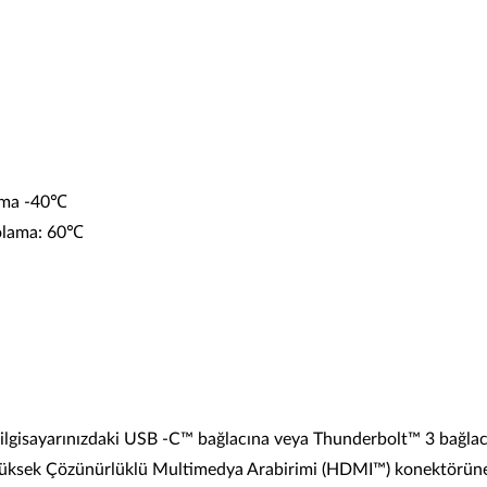
ama -40℃
olama: 60℃
lgisayarınızdaki USB -C™ bağlacına veya Thunderbolt™ 3 bağlacı
Yüksek Çözünürlüklü Multimedya Arabirimi (HDMI™) konektörüne 