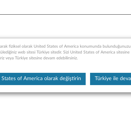
ub - Genel Bakış ve Servis P
narak fiziksel olarak United States of America konumunda bulunduğunuzu t
lediğiniz web sitesi Türkiye sitedir. Sizi United States of America sitesine
iriz veya Türkiye sitesine devam edebilirsiniz.
Bu makine tarafından çevirisi yapılmış bir m
 States of America olarak değiştirin
Türkiye ile dev