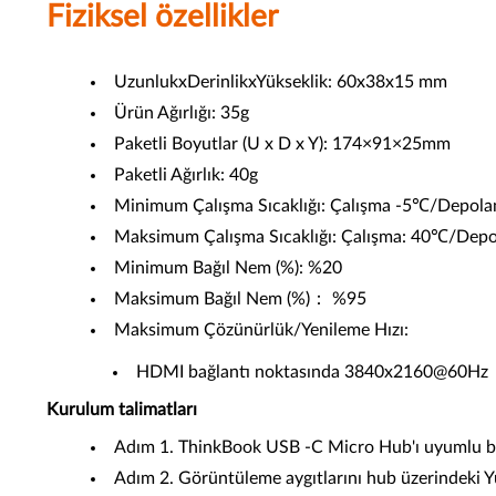
Fiziksel özellikler
UzunlukxDerinlikxYükseklik: 60x38x15 mm
Ürün Ağırlığı: 35g
Paketli Boyutlar (U x D x Y): 174×91×25mm
Paketli Ağırlık: 40g
Minimum Çalışma Sıcaklığı: Çalışma -5℃/Depol
Maksimum Çalışma Sıcaklığı: Çalışma: 40℃/Dep
Minimum Bağıl Nem (%): %20
Maksimum Bağıl Nem (%)： %95
Maksimum Çözünürlük/Yenileme Hızı:
HDMI bağlantı noktasında 3840x2160@60Hz
Kurulum talimatları
Adım 1. ThinkBook USB -C Micro Hub'ı uyumlu bi
Adım 2. Görüntüleme aygıtlarını hub üzerindeki 