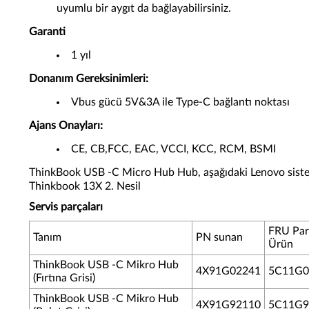
uyumlu bir aygıt da bağlayabilirsiniz.
Garanti
1 yıl
Donanım Gereksinimleri:
Vbus gücü 5V&3A ile Type-C bağlantı noktası
Ajans Onayları:
CE, CB,FCC, EAC, VCCI, KCC, RCM, BSMI
ThinkBook USB -C Micro Hub Hub, aşağıdaki Lenovo sistem
Thinkbook 13X 2. Nesil
Servis parçaları
FRU Par
Tanım
PN sunan
Ürün
ThinkBook USB -C Mikro Hub
4X91G02241
5C11G0
(Fırtına Grisi)
ThinkBook USB -C Mikro Hub
4X91G92110
5C11G9