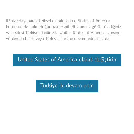
IP'nize dayanarak fiziksel olarak United States of America
konumunda bulunduğunuzu tespit ettik ancak görüntülediğiniz
web sitesi Türkiye sitedir. Sizi United States of America sitesine
ThinkPad Evrensel USB-C Akıllı Dock -
Skip to content
yönlendirebiliriz veya Türkiye sitesine devam edebilirsiniz.
Genel Bakış ve Servis Parçaları
Bu makine tarafından çevirisi yapılmış bir makaledir, orijinal İngilizce
United States of America olarak değiştirin
halini görmek için lütfen buraya tıklayın.
Türkiye ile devam edin