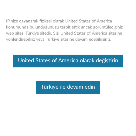
IP'nize dayanarak fiziksel olarak United States of America
konumunda bulunduğunuzu tespit ettik ancak görüntülediğiniz
web sitesi Türkiye sitedir. Sizi United States of America sitesine
Lenovo C Tipi kablo C300CC
Skip to content
yönlendirebiliriz veya Türkiye sitesine devam edebilirsiniz.
Bu makine tarafından çevirisi yapılmış bir makaledir, orijinal İngilizce
halini görmek için lütfen buraya tıklayın.
United States of America olarak değiştirin
Türkiye ile devam edin
Genel Bakış - Ürün özellikleri