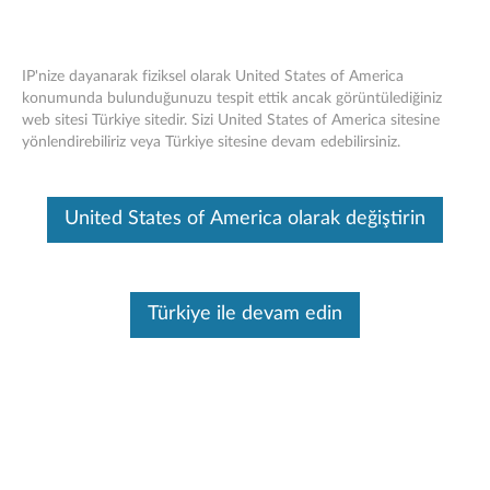
IP'nize dayanarak fiziksel olarak United States of America
konumunda bulunduğunuzu tespit ettik ancak görüntülediğiniz
web sitesi Türkiye sitedir. Sizi United States of America sitesine
Lenovo Yoga Aktif Gürültü Önleme
Skip to content
yönlendirebiliriz veya Türkiye sitesine devam edebilirsiniz.
Kulaklıkları - Genel Bakış ve Servis
Parçaları
United States of America olarak değiştirin
Bu makine tarafından çevirisi yapılmış bir makaledir, orijinal İngilizce
halini görmek için lütfen buraya tıklayın.
Türkiye ile devam edin