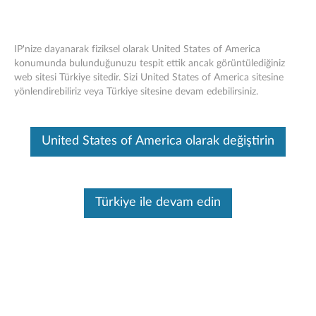
IP'nize dayanarak fiziksel olarak United States of America
konumunda bulunduğunuzu tespit ettik ancak görüntülediğiniz
web sitesi Türkiye sitedir. Sizi United States of America sitesine
Lenovo Legion M600 Kablosuz Oyun
Skip to content
yönlendirebiliriz veya Türkiye sitesine devam edebilirsiniz.
Faresi - Genel Bakış ve Servis Parçaları
United States of America olarak değiştirin
İşletim sistemi
İlgili Makaleler
Bu makine tarafından çevirisi yapılmış bir makaledir, orijinal İngilizce
halini görmek için lütfen buraya tıklayın.
Türkiye ile devam edin
Genel Bakış
Lenovo ™ Legion M600 Kablosuz Oyun Faresi, ultra uzun pil
ömrüne ve zorlu oyun oturumları için ideal hızlı şarj özelliğine
sahiptir. Ergonomik tasarımı, hem pençe tutuşlu hem de avuç
içi tutuşlu kullanıcıların yanı sıra sol ve sağ elini kullanan