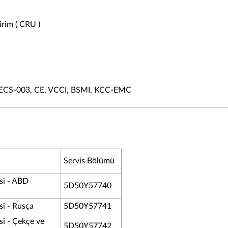
irim ( CRU )
IECS-003, CE, VCCI, BSMI, KCC-EMC
Servis Bölümü
si - ABD
5D50Y57740
i - Rusça
5D50Y57741
i - Çekçe ve
5D50Y57742