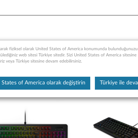
yun Klavyesi - Genel Bakış 
narak fiziksel olarak United States of America konumunda bulunduğunuzu t
lediğiniz web sitesi Türkiye sitedir. Sizi United States of America sitesine
iriz veya Türkiye sitesine devam edebilirsiniz.
 States of America olarak değiştirin
Türkiye ile dev
Bu makine tarafından çevirisi yapılmış bir m