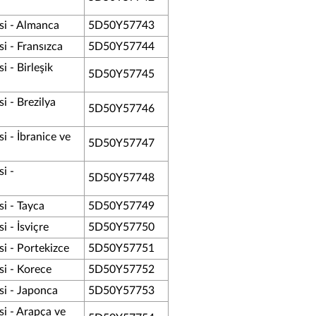
i - Almanca
5D50Y57743
 - Fransızca
5D50Y57744
 - Birleşik
5D50Y57745
 - Brezilya
5D50Y57746
 - İbranice ve
5D50Y57747
i -
5D50Y57748
i - Tayca
5D50Y57749
 - İsviçre
5D50Y57750
 - Portekizce
5D50Y57751
i - Korece
5D50Y57752
i - Japonca
5D50Y57753
i - Arapça ve