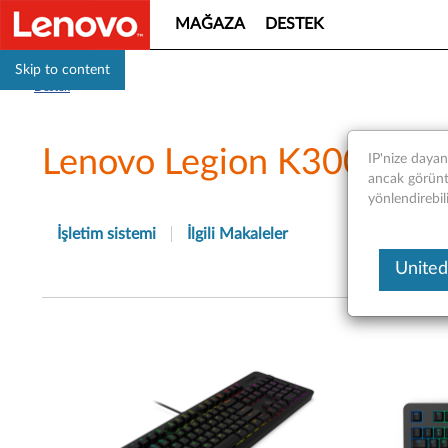
MAĞAZA
DESTEK
Skip to content
Destek
Lenovo Legion K300 RGB O
IP'nize daya
ancak görüntü
yönlendirebil
İşletim sistemi
İlgili Makaleler
United