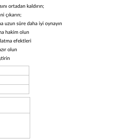
ını ortadan kaldırın;
ni çıkarın;
a uzun süre daha iyi oynayın
ama hakim olun
latma efektleri
azır olun
tirin