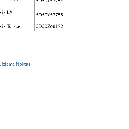
5D50Y57754
i - LA
5D50Y57755
i - Türkçe
5D50Z68192
, İzleme Noktası
r