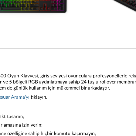
0 Oyun Klavyesi, giriş seviyesi oyunculara profesyonellerle reka
r ve 5 bölgeli RGB aydınlatmaya sahip 24 tuşlu rollover membranı
em de günlük kullanım için mükemmel bir arkadaştır.
suar Arama'yı
tıklayın.
kt tasarım;
rlamasına izin verin;
me özelliğine sahip hiçbir komutu kaçırmayın;