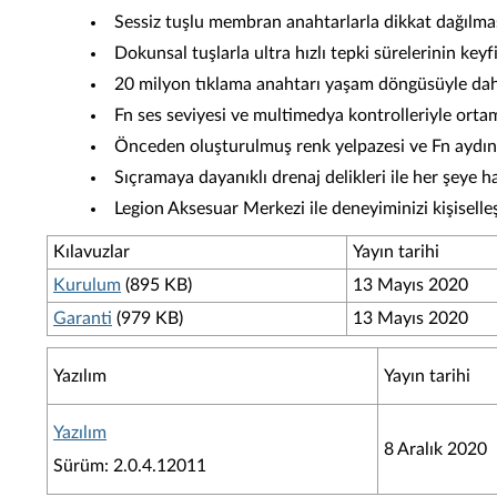
Sessiz tuşlu membran anahtarlarla dikkat dağılmas
Dokunsal tuşlarla ultra hızlı tepki sürelerinin keyfi
20 milyon tıklama anahtarı yaşam döngüsüyle dah
Fn ses seviyesi ve multimedya kontrolleriyle ort
Önceden oluşturulmuş renk yelpazesi ve Fn aydın
Sıçramaya dayanıklı drenaj delikleri ile her şeye h
Legion Aksesuar Merkezi ile deneyiminizi kişiselleş
Kılavuzlar
Yayın tarihi
Kurulum
(895 KB)
13 Mayıs 2020
Garanti
(979 KB)
13 Mayıs 2020
Yazılım
Yayın tarihi
Yazılım
8 Aralık 2020
Sürüm: 2.0.4.12011