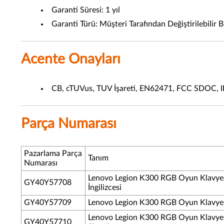
Garanti Süresi: 1 yıl
Garanti Türü: Müşteri Tarafından Değiştirilebilir B
Acente Onayları
CB, cTUVus, TUV İşareti, EN62471, FCC SDOC, 
Parça Numarası
Pazarlama Parça
Tanım
Numarası
Lenovo Legion K300 RGB Oyun Klavye
GY40Y57708
İngilizcesi
GY40Y57709
Lenovo Legion K300 RGB Oyun Klavyes
Lenovo Legion K300 RGB Oyun Klavyes
GY40Y57710