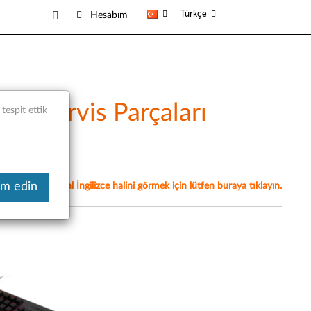
Türkçe
Hesabım
ve Servis Parçaları
espit ettik
am edin
akaledir, orijinal İngilizce halini görmek için lütfen buraya tıklayın.