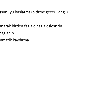
u
(sunuyu başlatma/bitirme geçerli değil)
narak birden fazla cihazla eşleştirin
 bağlanın
unmatik kaydırma