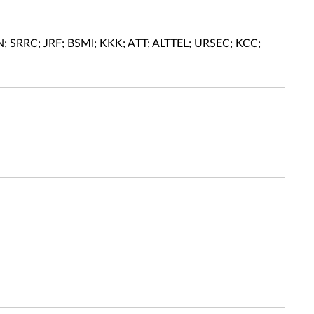
 SRRC; JRF; BSMI; KKK; ATT; ALTTEL; URSEC; KCC;