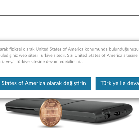
se - Genel Bakış ve Servis 
narak fiziksel olarak United States of America konumunda bulunduğunuzu t
lediğiniz web sitesi Türkiye sitedir. Sizi United States of America sitesine
iriz veya Türkiye sitesine devam edebilirsiniz.
Bu makine tarafından çevirisi yapılmış bir m
 States of America olarak değiştirin
Türkiye ile dev