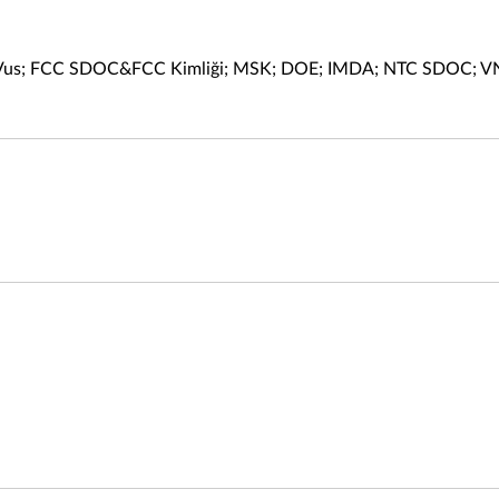
UVus; FCC SDOC&FCC Kimliği; MSK; DOE; IMDA; NTC SDOC; VN;