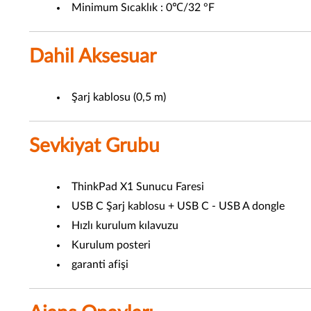
Minimum Sıcaklık : 0℃/32 °F
Dahil Aksesuar
Şarj kablosu (0,5 m)
Sevkiyat Grubu
ThinkPad X1 Sunucu Faresi
USB C Şarj kablosu + USB C - USB A dongle
Hızlı kurulum kılavuzu
Kurulum posteri
garanti afişi