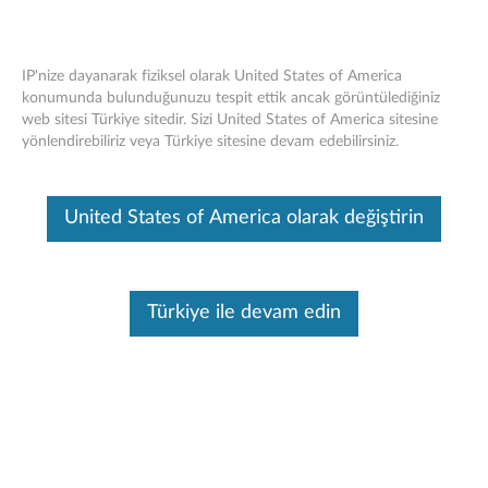
IP'nize dayanarak fiziksel olarak United States of America
konumunda bulunduğunuzu tespit ettik ancak görüntülediğiniz
web sitesi Türkiye sitedir. Sizi United States of America sitesine
Lenovo Ayarlanabilir Notebook Sehpası
Skip to content
yönlendirebiliriz veya Türkiye sitesine devam edebilirsiniz.
Bu makine tarafından çevirisi yapılmış bir makaledir, orijinal İngilizce
halini görmek için lütfen buraya tıklayın.
United States of America olarak değiştirin
Türkiye ile devam edin