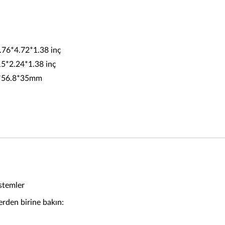
7.76*4.72*1.38 inç
.15*2.24*1.38 inç
.3*56.8*35mm
stemler
erden birine bakın: