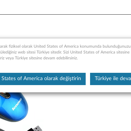
3 - Genel Bakış ve Servis P
narak fiziksel olarak United States of America konumunda bulunduğunuzu t
lediğiniz web sitesi Türkiye sitedir. Sizi United States of America sitesine
iriz veya Türkiye sitesine devam edebilirsiniz.
Bu makine tarafından çevirisi yapılmış bir m
 States of America olarak değiştirin
Türkiye ile dev