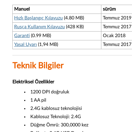
Manuel
sürüm
Hızlı Başlangıç Kılavuzu
(4.80 MB)
Temmuz 2019
Rusça Kullanım Kılavuzu
(428 KB)
Temmuz 2017
Garanti
(0.99 MB)
Ocak 2018
Yasal Uyarı
(1,94 MB)
Temmuz 2017
Teknik Bilgiler
Elektriksel Özellikler
1200 DPI doğruluk
1 AA pil
2.4G kablosuz teknolojisi
Kablosuz Teknoloji: 2.4G
Düğme Ömrü: 300,0000 kez