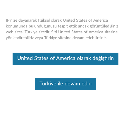
IP'nize dayanarak fiziksel olarak United States of America
konumunda bulunduğunuzu tespit ettik ancak görüntülediğiniz
web sitesi Türkiye sitedir. Sizi United States of America sitesine
Lenovo Essential Kablosuz Klavye ve
Skip to content
yönlendirebiliriz veya Türkiye sitesine devam edebilirsiniz.
Fare Birleşimi - Genel Bakış ve Servis
Parçaları
United States of America olarak değiştirin
Bu makine tarafından çevirisi yapılmış bir makaledir, orijinal İngilizce
halini görmek için lütfen buraya tıklayın.
Türkiye ile devam edin