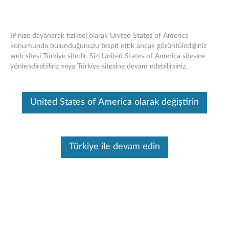
IP'nize dayanarak fiziksel olarak United States of America
konumunda bulunduğunuzu tespit ettik ancak görüntülediğiniz
web sitesi Türkiye sitedir. Sizi United States of America sitesine
Think Pad X1 Tablet Baz Modülü - Genel
Skip to content
yönlendirebiliriz veya Türkiye sitesine devam edebilirsiniz.
Bakış
Bu makine tarafından çevirisi yapılmış bir makaledir, orijinal İngilizce
United States of America olarak değiştirin
halini görmek için lütfen buraya tıklayın.
Türkiye ile devam edin