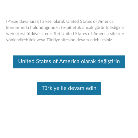
IP'nize dayanarak fiziksel olarak United States of America
konumunda bulunduğunuzu tespit ettik ancak görüntülediğiniz
web sitesi Türkiye sitedir. Sizi United States of America sitesine
Bestbuy için Lenovo 65W AC Duvar
Skip to content
yönlendirebiliriz veya Türkiye sitesine devam edebilirsiniz.
Adaptörü
Bu makine tarafından çevirisi yapılmış bir makaledir, orijinal İngilizce
United States of America olarak değiştirin
halini görmek için lütfen buraya tıklayın.
Bestbuy için Lenovo 65W AC
Ürün adı
Duvar Adaptörü
Türkiye ile devam edin
İhtiyacınız olan yerde ve zamanda
güç alın. Güce rahatça ulaşmak için
birini ofiste, diğeri evde taşıma
çantasında tutun. Aşağıda
listelenen uyumlu Lenovo NB'lere
genel bakış
AC gücü sağlamak ve sistemin
pilini şarj etmek için uygun bir