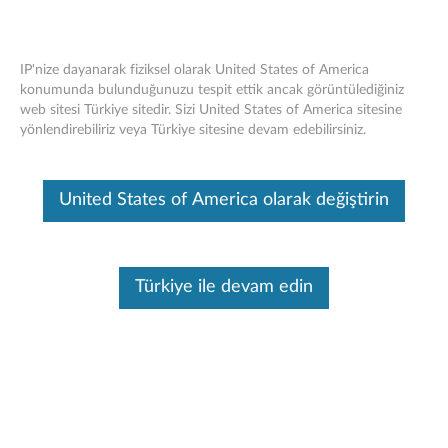
IP'nize dayanarak fiziksel olarak United States of America
konumunda bulunduğunuzu tespit ettik ancak görüntülediğiniz
web sitesi Türkiye sitedir. Sizi United States of America sitesine
Lenovo USB -C 45W AC Adaptörü -
Skip to content
yönlendirebiliriz veya Türkiye sitesine devam edebilirsiniz.
Genel Bakış ve Servis Parçaları
Bu makine tarafından çevirisi yapılmış bir makaledir, orijinal İngilizce
United States of America olarak değiştirin
halini görmek için lütfen buraya tıklayın.
Türkiye ile devam edin