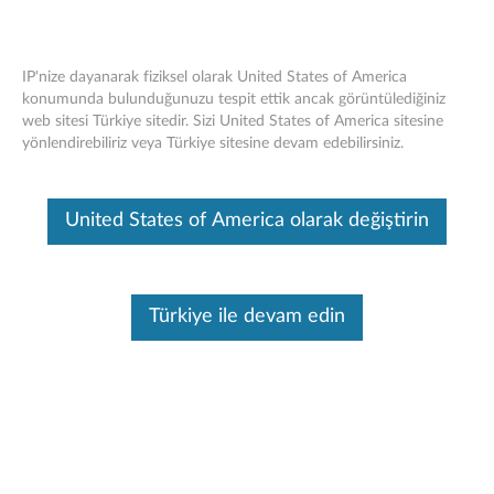
IP'nize dayanarak fiziksel olarak United States of America
konumunda bulunduğunuzu tespit ettik ancak görüntülediğiniz
web sitesi Türkiye sitedir. Sizi United States of America sitesine
Think Center 3.5 "Sabit Disk Sürücüsü
Skip to content
yönlendirebiliriz veya Türkiye sitesine devam edebilirsiniz.
(HDD) Desteği - Genel Bakış ve Servis
Parçaları
United States of America olarak değiştirin
Bu makine tarafından çevirisi yapılmış bir makaledir, orijinal İngilizce
halini görmek için lütfen buraya tıklayın.
Türkiye ile devam edin