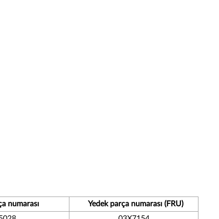
ça numarası
Yedek parça numarası (FRU)
5028
03X7154