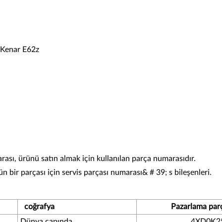
Kenar E62z
sı, ürünü satın almak için kullanılan parça numarasıdır.
bir parçası için servis parçası numarası& # 39; s bileşenleri.
coğrafya
Pazarlama par
Dünya çapında
4XD0K2