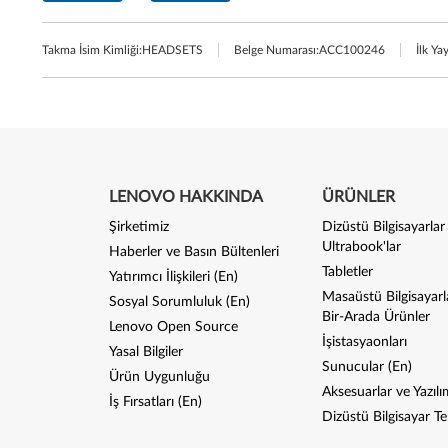
Takma İsim Kimliği:
HEADSETS
Belge Numarası:
ACC100246
İlk Ya
LENOVO HAKKINDA
ÜRÜNLER
Şirketimiz
Dizüstü Bilgisayarlar
Ultrabook'lar
Haberler ve Basın Bültenleri
Tabletler
Yatırımcı İlişkileri (En)
Masaüstü Bilgisayarl
Sosyal Sorumluluk (En)
Bir-Arada Ürünler
Lenovo Open Source
İşistasyaonları
Yasal Bilgiler
Sunucular (En)
Ürün Uygunluğu
Aksesuarlar ve Yazılı
İş Fırsatları (En)
Dizüstü Bilgisayar Tek