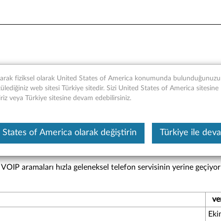
 ve Lenovo Stereo Analog / 
narak fiziksel olarak United States of America konumunda bulunduğunuzu t
lediğiniz web sitesi Türkiye sitedir. Sizi United States of America sitesine
iriz veya Türkiye sitesine devam edebilirsiniz.
Bu makine tarafından çevirisi yapılmış bir m
 States of America olarak değiştirin
Türkiye ile dev
 VOIP aramaları hızla geleneksel telefon servisinin yerine geçiyor
ve
Eki