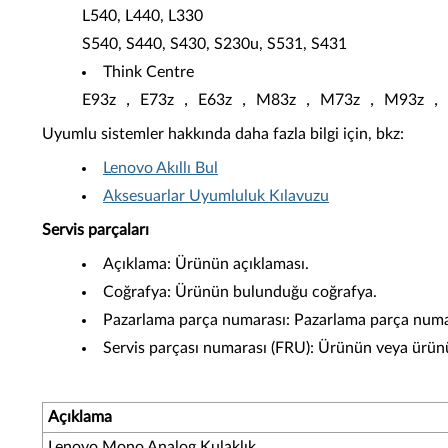
L540, L440, L330
S540, S440, S430, S230u, S531, S431
Think Centre
E93z ， E73z ， E63z ， M83z ， M73z ， M93z ， 
Uyumlu sistemler hakkında daha fazla bilgi için, bkz:
Lenovo Akıllı Bul
Aksesuarlar Uyumluluk Kılavuzu
Servis parçaları
Açıklama: Ürünün açıklaması.
Coğrafya: Ürünün bulunduğu coğrafya.
Pazarlama parça numarası: Pazarlama parça numara
Servis parçası numarası (FRU): Ürünün veya ürünün 
Açıklama
Lenovo Mono Analog Kulaklık