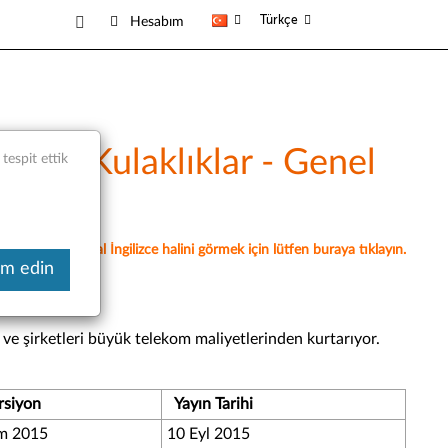
Türkçe
Hesabım
USB Kulaklıklar - Genel
espit ettik
akaledir, orijinal İngilizce halini görmek için lütfen buraya tıklayın.
am edin
 ve şirketleri büyük telekom maliyetlerinden kurtarıyor.
rsiyon
Yayın Tarihi
m 2015
10 Eyl 2015