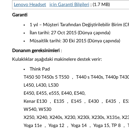
Lenovo Headset
için Garanti Bilgileri
; (1.7 MB)
Garanti
1 yıl – Müşteri Tarafından Değiştirilebilir Birim (
İlan tarihi: 27 Oct 2015 (Dünya çapında)
Müsaitlik tarihi: 30 Eki 2015 (Dünya çapında)
Donanım gereksinimleri
:
Kulaklıklar aşağıdaki makinelere destek verir:
Think Pad
T450 50 T450s 5 T550 ， T440 s T440s, T440p T430
L450, L430, L530
E450, E455, e555, E440, E540,
Kenar E130 ， E135 ， E145 ， E430 ， E435 ， E
W540, W530
X250, X240, X240s, X230, X230i, X230s, X131e, X2
Yoga 11e ， Yoga 12 ， Yoga 14 ， Yoga 15, TP 8 ， 