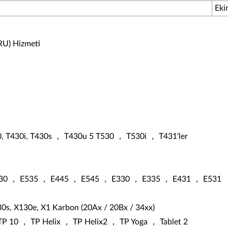
Eki
CRU) Hizmeti
, T430i, T430s ， T430u 5 T530 ， T530i ， T431'ler
530 ， E535 ， E445 ， E545 ， E330 ， E335 ， E431 ， E531
30s, X130e, X1 Karbon (20Ax / 20Bx / 34xx)
TP 10 ， TP Helix ， TP Helix2 ， TP Yoga ， Tablet 2