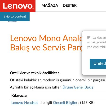
MAĞAZA
DESTEK
Skip to content
Destek
Lenovo Mono Analog / USB
IP'nize daya
ancak görüntü
Bakış ve Servis Parçaları
yönlendirebil
United
Özellikler ve teknik özellikler
:
Ofisteki kulaklıklar, modern iş gününün önemli bir parçası.
Ayrıntılı bir açıklama için lütfen
Ürüne Genel Bakış
Kılavuzlar
Lenovo Headset
ile İlgili
Önemli Bilgiler
; (153 KB)