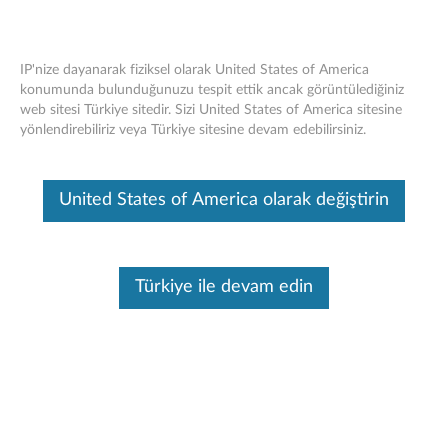
IP'nize dayanarak fiziksel olarak United States of America
konumunda bulunduğunuzu tespit ettik ancak görüntülediğiniz
web sitesi Türkiye sitedir. Sizi United States of America sitesine
ThinkPad 180GB/240GB M.2 SATA
Skip to content
yönlendirebiliriz veya Türkiye sitesine devam edebilirsiniz.
OPAL Katı Hal Sürücüsü (SSD) - Genel
Bakış ve Servis Parçaları
United States of America olarak değiştirin
Bu makine tarafından çevirisi yapılmış bir makaledir, orijinal İngilizce
halini görmek için lütfen buraya tıklayın.
Türkiye ile devam edin