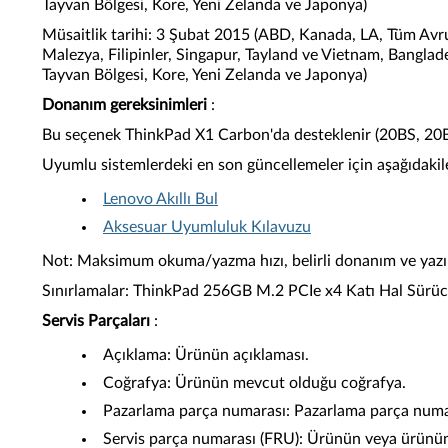
Tayvan Bölgesi, Kore, Yeni Zelanda ve Japonya)
Müsaitlik tarihi: 3 Şubat 2015 (ABD, Kanada, LA, Tüm Avr
Malezya, Filipinler, Singapur, Tayland ve Vietnam, Bangla
Tayvan Bölgesi, Kore, Yeni Zelanda ve Japonya)
Donanım gereksinimleri
:
Bu seçenek ThinkPad X1 Carbon'da desteklenir (20BS, 20B
Uyumlu sistemlerdeki en son güncellemeler için aşağıdakil
Lenovo Akıllı Bul
Aksesuar Uyumluluk Kılavuzu
Not: Maksimum okuma/yazma hızı, belirli donanım ve yazılı
Sınırlamalar: ThinkPad 256GB M.2 PCIe x4 Katı Hal Sürücüs
Servis Parçaları
:
Açıklama: Ürünün açıklaması.
Coğrafya: Ürünün mevcut olduğu coğrafya.
Pazarlama parça numarası: Pazarlama parça numara
Servis parça numarası (FRU): Ürünün veya ürünün 