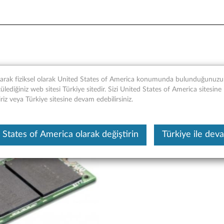
x4 Katı Hal Sürücüsü (SSD) 
narak fiziksel olarak United States of America konumunda bulunduğunuzu t
lediğiniz web sitesi Türkiye sitedir. Sizi United States of America sitesine
iriz veya Türkiye sitesine devam edebilirsiniz.
Bu makine tarafından çevirisi yapılmış bir m
 States of America olarak değiştirin
Türkiye ile dev