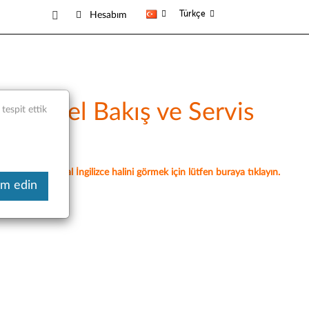
Türkçe
Hesabım
- Genel Bakış ve Servis
espit ettik
akaledir, orijinal İngilizce halini görmek için lütfen buraya tıklayın.
am edin