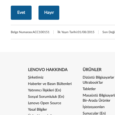
Evet
Hayır
Belge Numarası:
ACC100151
İlk Yayın Tarihi:
01/08/2015
Son Değiş
LENOVO HAKKINDA
ÜRÜNLER
Şirketimiz
Dizüstü Bilgisayarlar
Ultrabook'lar
Haberler ve Basın Bültenleri
Tabletler
Yatırımcı İlişkileri (En)
Masaüstü Bilgisayarl
Sosyal Sorumluluk (En)
Bir-Arada Ürünler
Lenovo Open Source
İşistasyaonları
Yasal Bilgiler
Sunucular (En)