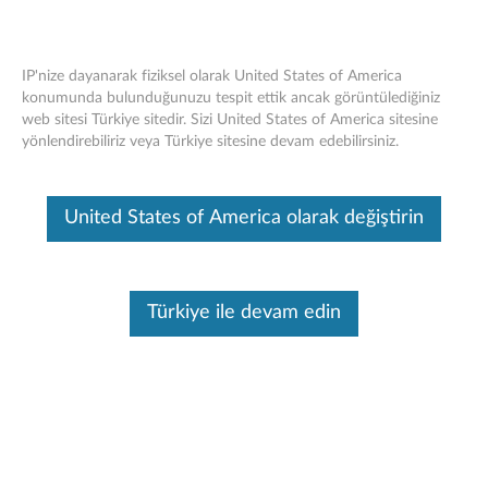
IP'nize dayanarak fiziksel olarak United States of America
konumunda bulunduğunuzu tespit ettik ancak görüntülediğiniz
web sitesi Türkiye sitedir. Sizi United States of America sitesine
ThinkStation Ön eSATA Kablosu - Genel
Skip to content
yönlendirebiliriz veya Türkiye sitesine devam edebilirsiniz.
Bakış ve Servis Parçaları
Bu makine tarafından çevirisi yapılmış bir makaledir, orijinal İngilizce
United States of America olarak değiştirin
halini görmek için lütfen buraya tıklayın.
Türkiye ile devam edin