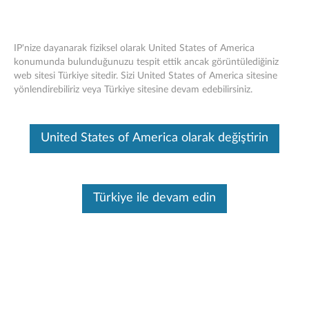
IP'nize dayanarak fiziksel olarak United States of America
konumunda bulunduğunuzu tespit ettik ancak görüntülediğiniz
web sitesi Türkiye sitedir. Sizi United States of America sitesine
ThinkPad USB 3.0 Y Kablosu - Genel
Skip to content
yönlendirebiliriz veya Türkiye sitesine devam edebilirsiniz.
Bakış ve Servis Parçaları
Bu makine tarafından çevirisi yapılmış bir makaledir, orijinal İngilizce
United States of America olarak değiştirin
halini görmek için lütfen buraya tıklayın.
Türkiye ile devam edin