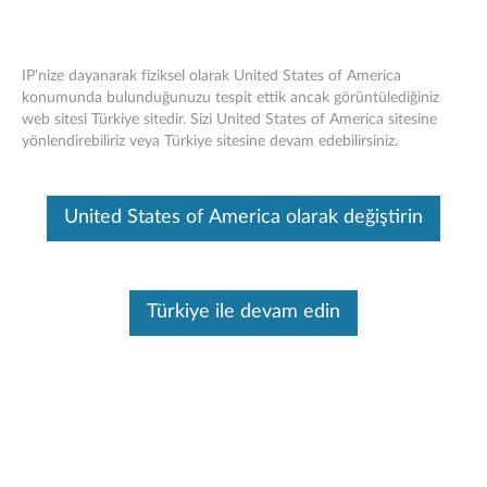
IP'nize dayanarak fiziksel olarak United States of America
konumunda bulunduğunuzu tespit ettik ancak görüntülediğiniz
web sitesi Türkiye sitedir. Sizi United States of America sitesine
Think Pad 10 Touch Case - Genel Bakış
Skip to content
yönlendirebiliriz veya Türkiye sitesine devam edebilirsiniz.
ve Servis Parçaları
Bu makine tarafından çevirisi yapılmış bir makaledir, orijinal İngilizce
United States of America olarak değiştirin
halini görmek için lütfen buraya tıklayın.
Türkiye ile devam edin