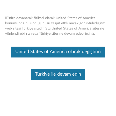
IP'nize dayanarak fiziksel olarak United States of America
konumunda bulunduğunuzu tespit ettik ancak görüntülediğiniz
web sitesi Türkiye sitedir. Sizi United States of America sitesine
ThinkStation Intel Xeon E5-26xx v3
Skip to content
yönlendirebiliriz veya Türkiye sitesine devam edebilirsiniz.
CPU'ları - Genel Bakış ve Servis Parçaları
Bu makine tarafından çevirisi yapılmış bir makaledir, orijinal İngilizce
United States of America olarak değiştirin
halini görmek için lütfen buraya tıklayın.
Türkiye ile devam edin