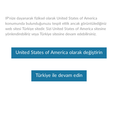
IP'nize dayanarak fiziksel olarak United States of America
konumunda bulunduğunuzu tespit ettik ancak görüntülediğiniz
web sitesi Türkiye sitedir. Sizi United States of America sitesine
ThinkPad 320GB 7200rpm SATA
Skip to content
yönlendirebiliriz veya Türkiye sitesine devam edebilirsiniz.
3.0Gb/s 7mm 4k Sabit Sürücü - Genel
Bakış
United States of America olarak değiştirin
Bu makine tarafından çevirisi yapılmış bir makaledir, orijinal İngilizce
halini görmek için lütfen buraya tıklayın.
Türkiye ile devam edin