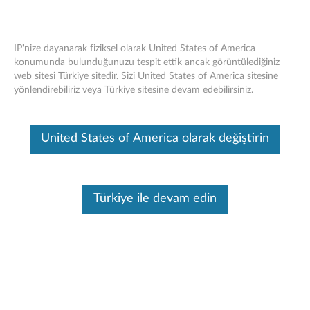
IP'nize dayanarak fiziksel olarak United States of America
konumunda bulunduğunuzu tespit ettik ancak görüntülediğiniz
web sitesi Türkiye sitedir. Sizi United States of America sitesine
Think Centre 6Gbps Katı Hal Sürücüsü -
Skip to content
yönlendirebiliriz veya Türkiye sitesine devam edebilirsiniz.
Genel Bakış ve Servis Parçaları
Bu makine tarafından çevirisi yapılmış bir makaledir, orijinal İngilizce
United States of America olarak değiştirin
halini görmek için lütfen buraya tıklayın.
Türkiye ile devam edin