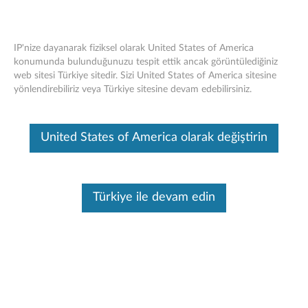
IP'nize dayanarak fiziksel olarak United States of America
konumunda bulunduğunuzu tespit ettik ancak görüntülediğiniz
web sitesi Türkiye sitedir. Sizi United States of America sitesine
Think Station 2.5 "ila 3.5" Sürücü
Skip to content
yönlendirebiliriz veya Türkiye sitesine devam edebilirsiniz.
Dönüştürme Kitini Think Station
Bu makine tarafından çevirisi yapılmış bir makaledir, orijinal İngilizce
United States of America olarak değiştirin
halini görmek için lütfen buraya tıklayın.
Türkiye ile devam edin