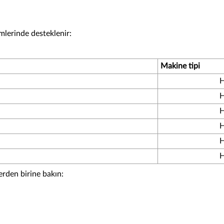
mlerinde desteklenir:
Makine tipi
H
H
H
H
H
H
erden birine bakın: