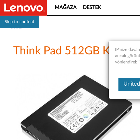
MAĞAZA
DESTEK
Skip to content
Destek
Think Pad 512GB Katı Hal 
IP'nize daya
ancak görüntü
yönlendirebil
United