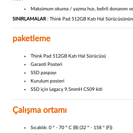
Maksimum okuma / yazma hızı, belirli donanım ve y
SINIRLAMALAR
: Think Pad 512GB Katı Hal Sürücüsünün uz
paketleme
Think Pad 512GB Katı Hal Sürücüsü
Garanti Posteri
SSD paspayı
Kurulum posteri
SSD için Legacy 9.5mmH CS09 kiti
Çalışma ortamı
Sıcaklık: 0 ° - 70 ° C (B) (32 ° - 158 ° (F))