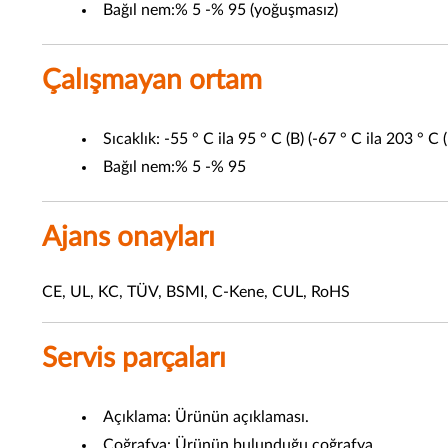
Bağıl nem:% 5 -% 95 (yoğuşmasız)
Çalışmayan ortam
Sıcaklık: -55 ° C ila 95 ° C (B) (-67 ° C ila 203 ° C (
Bağıl nem:% 5 -% 95
Ajans onayları
CE, UL, KC, TÜV, BSMI, C-Kene, CUL, RoHS
Servis parçaları
Açıklama: Ürünün açıklaması.
Coğrafya: Ürünün bulunduğu coğrafya.