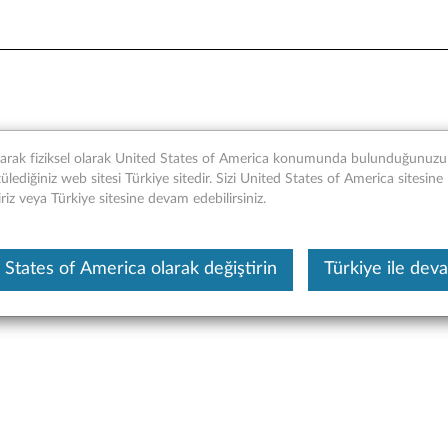
Sürücüsü - Genel Bakış ve Se
narak fiziksel olarak United States of America konumunda bulunduğunuzu t
lediğiniz web sitesi Türkiye sitedir. Sizi United States of America sitesine
iriz veya Türkiye sitesine devam edebilirsiniz.
Bu makine tarafından çevirisi yapılmış bir m
 States of America olarak değiştirin
Türkiye ile dev